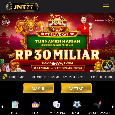
Previous
Nex
an, Sabung Ayam Terbaik dan Terpercaya 100% Pasti Bayar
Selamat Datang Di S
MASUK
DAFTAR
TOGEL
SLOT
LIVE CASINO
SPORT
SABUNG AYAM
TEM