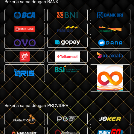
Bekerja sama dengan BANK :
Bekerja sama dengan PROVIDER :